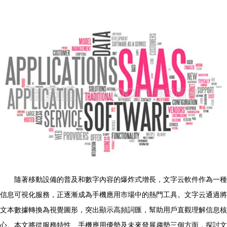
隨著移動設備的普及和數字內容的爆炸式增長，文字云軟件作為一種
信息可視化服務，正逐漸成為手機應用市場中的熱門工具。文字云通過將
文本數據轉換為視覺圖形，突出顯示高頻詞匯，幫助用戶直觀理解信息核
心。本文將從服務特性、手機應用優勢及未來發展趨勢三個方面，探討文