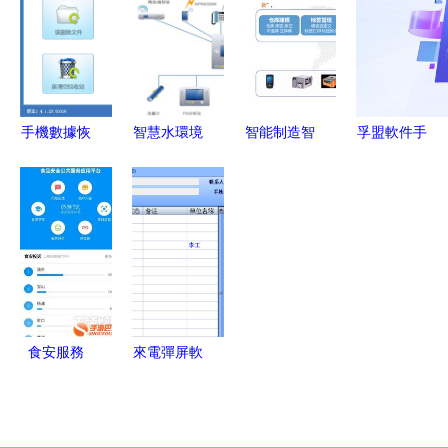
面PSD模
眼識珠選對
版 醫療服
板，編號
應用軟件
務管理的智
19496328
能化解決方
助力高效設
案
計
手機數據恢
智慧水環境
智能制造智
孚盟軟件手
復軟件 數
建設服務商
慧工廠建設
機版下載指
字時代
應用軟件引
方案文件下
南 便捷獲
的“后悔
領水務管理
載應用軟件
取官方應用
藥”與選擇
新篇章
設計與實施
指南
方案
食安服務
來電彈屏軟
守護餐桌安
件 賦能客
全的便捷手
服中心，打
機軟件
造卓越服務