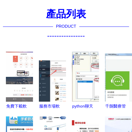
產品列表
PRODUCT
----------------
免費下載軟
服務市場軟
python聊天
千鵲醫療管
件公司網站
件優劣辨
軟件5 tcp
理系統
服務范圍頁
析，教您慧
服務器端
v1.1.2官方