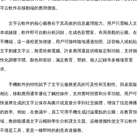
字云軟件在移動端的應用價值。
文字云軟件的核心服務在于其高效的信息處理能力。用戶只需輸入文
本或鏈接，軟件即可自動分析詞頻，生成色彩豐富、布局美觀的云圖。在
手機端，這一過程更加便捷，用戶可隨時隨地通過拍照、語音輸入或粘貼
文字創建文字云，無需依賴電腦。許多應用還提供模板定制功能，支持個
性化調整字體、顏色和形狀，滿足教育、營銷、個人記錄等多種場景需
求。
手機軟件的特性賦予了文字云服務更高的可及性和互動性。與桌面版
相比，移動應用通常優化了觸控操作，支持實時預覽和分享功能。用戶可
快速將生成的文字云保存為圖片或直接分享到社交媒體，增強了信息傳播
的效率。例如，在會議中，員工可用手機生成討論重點的云圖；在教育領
域，教師能通過文字云輔助學生分析課文主題。這種便攜性使文字云軟件
不僅是工具，更是一種即時的創意表達服務。