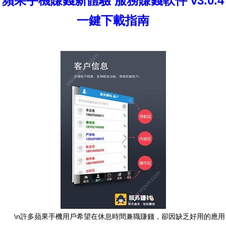
蘋果手機賺錢新體驗 服務賺錢軟件 v3.0.4
一鍵下載指南
\n許多蘋果手機用戶希望在休息時間兼職賺錢，卻因缺乏好用的應用