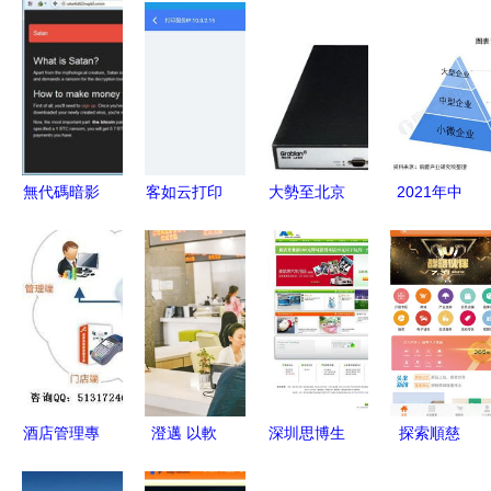
無代碼暗影
客如云打印
大勢至北京
2021年中
勒索軟件即
服務APP
軟件工程局
國SaaS行
服務如何顛
v5.36.0安
域網網絡管
業經營策略
覆網絡犯罪
卓版下載指
理產品與企
演變分析
門檻
南
業辦公室電
客戶成功理
腦監控軟件
念引領產品
全面解析
突圍
酒店管理專
澄邁 以軟
深圳思博生
探索順慈
業院校合作
件服務為
軟件工程公
2018年下