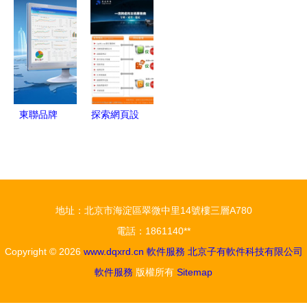
北京泰能軟
翼，助推政
司網站設計
載與網頁版
件如何構
務服務與營
打造視覺與
應用指南
建“學-產-
商環境雙提
功能并重的
供”閉環生
升
高清演示之
態
道
東聯品牌
探索網頁設
手機軟件領
計中的手機
域的創新領
軟件元素
跑者
地址：北京市海淀區翠微中里14號樓三層A780
電話：1861140**
Copyright © 2026
www.dqxrd.cn
軟件服務
北京子有軟件科技有限公司
軟件服務
版權所有
Sitemap